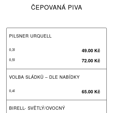
ČEPOVANÁ PIVA
PILSNER URQUELL
0,3l
49.00 Kč
0,5l
72.00 Kč
VOLBA SLÁDKŮ – DLE NABÍDKY
0,4l
65.00 Kč
BIRELL- SVĚTLÝ/OVOCNÝ