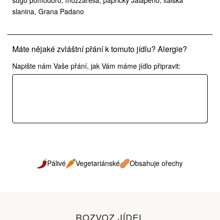
sugo pomodoro, mozzarella, papričky Jalapeňo, italská
slanina, Grana Padano
Máte nějaké zvláštní přání k tomuto jídlu? Alergie?
Napište nám Vaše přání, jak Vám máme jídlo připravit:
Pálivé
Vegetariánské
Obsahuje ořechy
ROZVOZ JÍDEL