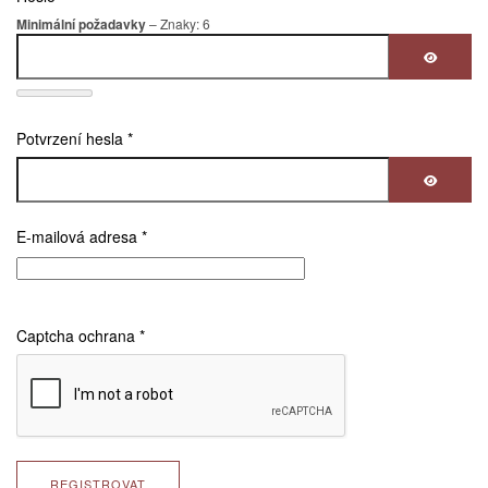
Minimální požadavky
– Znaky: 6
ZOBRAZ
Potvrzení hesla
*
ZOBRAZ
E-mailová adresa
*
Captcha ochrana
*
REGISTROVAT