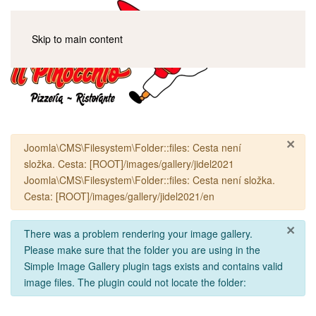
Skip to main content
×
Varování
Joomla\CMS\Filesystem\Folder::files: Cesta není
složka. Cesta: [ROOT]/images/gallery/jidel2021
Joomla\CMS\Filesystem\Folder::files: Cesta není složka.
Cesta: [ROOT]/images/gallery/jidel2021/en
×
info
There was a problem rendering your image gallery.
Please make sure that the folder you are using in the
Simple Image Gallery plugin tags exists and contains valid
image files. The plugin could not locate the folder: