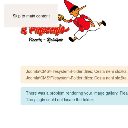
Skip to main content
Varování
Joomla\CMS\Filesystem\Folder::files: Cesta není složka.
Joomla\CMS\Filesystem\Folder::files: Cesta není složka.
info
There was a problem rendering your image gallery. Please
The plugin could not locate the folder: