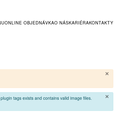
NU
ONLINE OBJEDNÁVKA
O NÁS
KARIÉRA
KONTAKTY
×
×
lugin tags exists and contains valid image files.