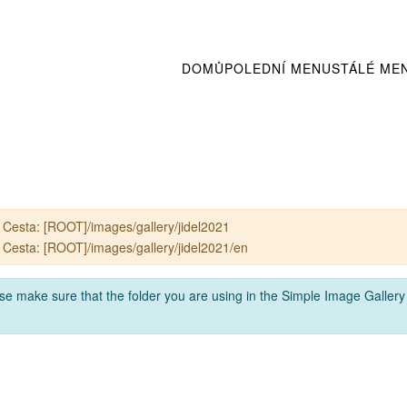
DOMŮ
POLEDNÍ MENU
STÁLÉ ME
 Cesta: [ROOT]/images/gallery/jidel2021
 Cesta: [ROOT]/images/gallery/jidel2021/en
 make sure that the folder you are using in the Simple Image Gallery p