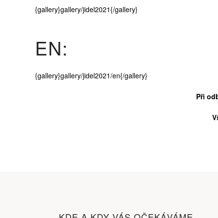
{gallery}gallery/jidel2021{/gallery}
EN:
{gallery}gallery/jidel2021/en{/gallery}
Při od
V
KDE A KDY VÁS OČEKÁVÁME